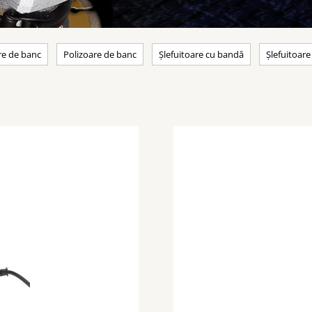
re de banc
Polizoare de banc
Șlefuitoare cu bandă
Șlefuitoare