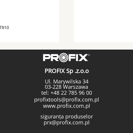
T810
PROFIX Sp .z.o.o
Ul. Marywilska 34
03-228 Warszawa
tel:
+48 22 785 96 00
profixtools@profix.com.pl
www.profix.com.pl
siguranța produselor
prx@profix.com.pl